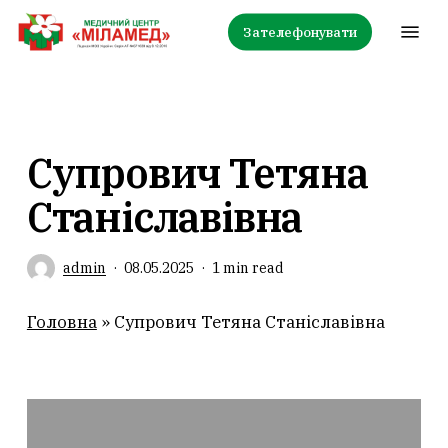
Skip
Menu
Зателефонувати
to
main
content
Супрович Тетяна
Станіславівна
admin
08.05.2025
1 min read
Головна
»
Супрович Тетяна Станіславівна