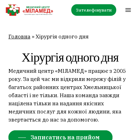
Skip
Menu
Зателефонувати
to
main
content
Головна
»
Хірургія одного дня
Хірургія одного дня
Медичний центр «МІЛАМЕД» працює з 2005
року. За цей час ми відкрили мережу філій у
багатьох районних центрах Хмельницької
області і не тільки. Наша команда завжди
націлена тільки на надання якісних
медичних послуг для кожної людини, яка
звертається до нас за допомогою.
Записатись на прийом