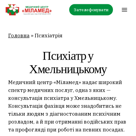
Skip
Menu
Зателефонувати
to
main
content
Головна
»
Психіатрія
Психіатр у
Хмельницькому
Медичний центр «Міламед» надає широкий
спектр медичних послуг, одна з яких —
консультація психіатра у Хмельницькому.
Консультація фахівця може знадобитись не
тільки людям з діагностованим психічним
розладом, а й при отриманні водійських прав
та профогляді при роботі на певних посадах.