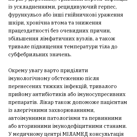
із ускладненнями, рецидивуючий герпес,
фурункульоз або інші гнійничкові ураження
шкіри, хронічна втома та зниження
працездатності без очевидних причин,
збільшення лімфатичних вузлів, а також
тривале підвищення температури тіла до
субфебрильних значень.
Окрему увагу варто приділити
імунологічному обстеженню після
перенесених тяжких інфекцій, тривалого
прийому антибіотиків або імуносупресивних
препаратів. Лікар також допоможе пацієнтам
із алергічними захворюваннями,
автоімунними патологіями та первинними
або вторинними імунодефіцитними станами.
У медичному центрі МІЛАМЕД консультація