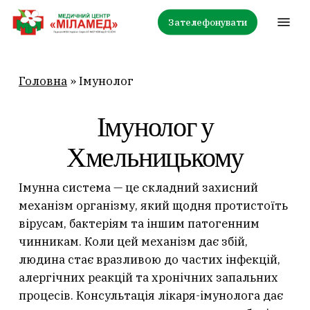
Skip
Menu
Зателефонувати
to
main
content
Головна
»
Імунолог
Імунолог у
Хмельницькому
Імунна система — це складний захисний
механізм організму, який щодня протистоїть
вірусам, бактеріям та іншим патогенним
чинникам. Коли цей механізм дає збій,
людина стає вразливою до частих інфекцій,
алергічних реакцій та хронічних запальних
процесів. Консультація лікаря-імунолога дає