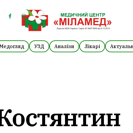
facebook
instagram
Медогляд
УЗД
Аналізи
Лікарі
Актуальн
 Костянтин