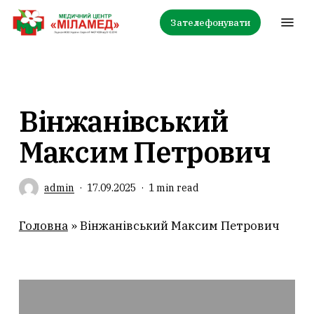
Skip
Menu
Зателефонувати
to
main
content
Вінжанівський
Максим Петрович
admin
17.09.2025
1 min read
Головна
»
Вінжанівський Максим Петрович