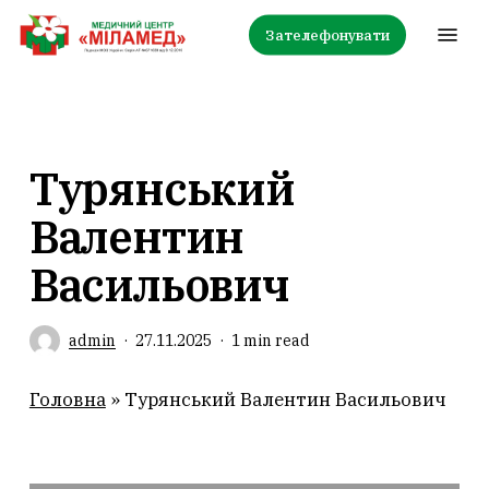
Skip
Menu
Зателефонувати
to
main
content
Турянський
Валентин
Васильович
admin
27.11.2025
1 min read
Головна
»
Турянський Валентин Васильович