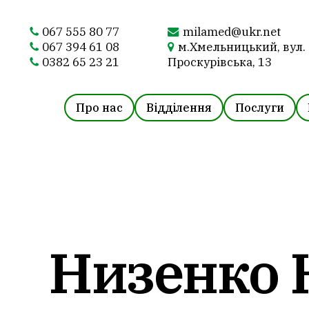
Skip
to
067 555 80 77
milamed@ukr.net
main
067 394 61 08
м.Хмельницький, вул.
content
0382 65 23 21
Проскурівська, 13
Про нас
Відділення
Послуги
Низенко 