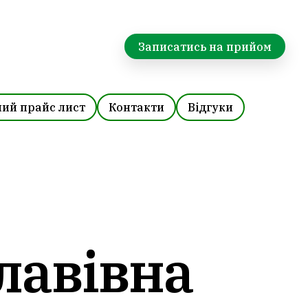
Записатись на прийом
ий прайс лист
Контакти
Відгуки
лавівна