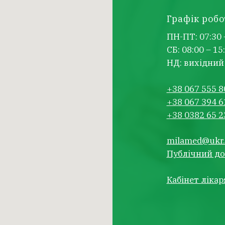
Графік робо
ПН-ПТ: 07:30 
СБ: 08:00 – 15
НД: вихідний
+38 067 555 8
+38 067 394 6
+38 0382 65 2
milamed@ukr.
Публічний до
Кабінет лікар