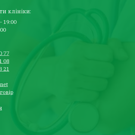
ти клініки:
– 19:00
:00
0 77
1 08
3 21
net
говір
я