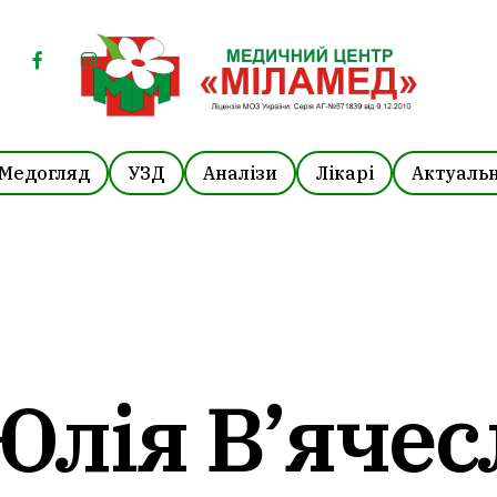
facebook
instagram
Медогляд
УЗД
Аналізи
Лікарі
Актуальн
Юлія В’ячес