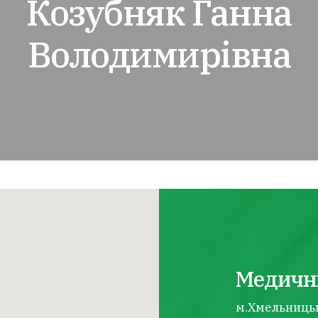
Козубняк Ганна
Володимирівна
Медичн
м.Хмельницьки