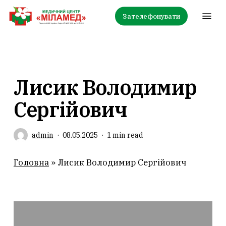
Skip
Menu
Зателефонувати
to
main
content
Лисик Володимир
Сергійович
admin
08.05.2025
1 min read
Головна
»
Лисик Володимир Сергійович