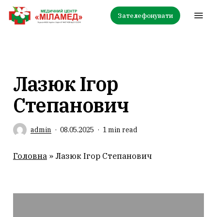
Skip
Menu
Зателефонувати
to
main
content
Лазюк Ігор
Степанович
admin
08.05.2025
1 min read
Головна
»
Лазюк Ігор Степанович