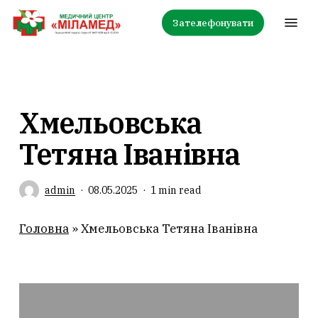
Skip
Menu
Зателефонувати
to
main
content
Хмельовська
Тетяна Іванівна
admin
08.05.2025
1 min read
Головна
»
Хмельовська Тетяна Іванівна