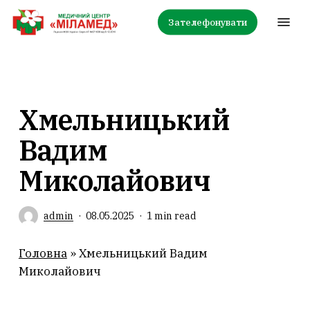
Skip
Menu
Зателефонувати
to
main
content
Хмельницький
Вадим
Миколайович
admin
08.05.2025
1 min read
Головна
»
Хмельницький Вадим
Миколайович